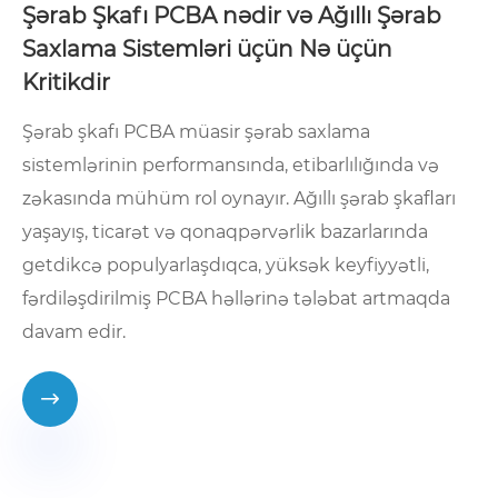
Şərab Şkafı PCBA nədir və Ağıllı Şərab
Saxlama Sistemləri üçün Nə üçün
Kritikdir
Şərab şkafı PCBA müasir şərab saxlama
sistemlərinin performansında, etibarlılığında və
zəkasında mühüm rol oynayır. Ağıllı şərab şkafları
yaşayış, ticarət və qonaqpərvərlik bazarlarında
getdikcə populyarlaşdıqca, yüksək keyfiyyətli,
fərdiləşdirilmiş PCBA həllərinə tələbat artmaqda
davam edir.
