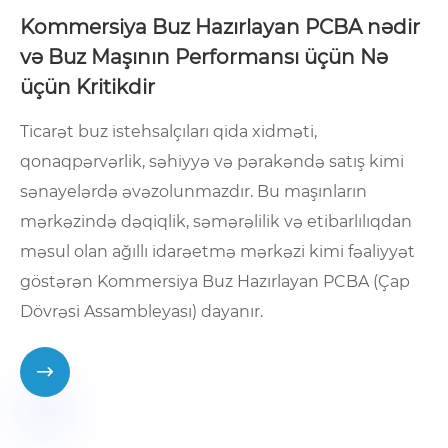
Kommersiya Buz Hazırlayan PCBA nədir
və Buz Maşının Performansı üçün Nə
üçün Kritikdir
Ticarət buz istehsalçıları qida xidməti,
qonaqpərvərlik, səhiyyə və pərakəndə satış kimi
sənayelərdə əvəzolunmazdır. Bu maşınların
mərkəzində dəqiqlik, səmərəlilik və etibarlılıqdan
məsul olan ağıllı idarəetmə mərkəzi kimi fəaliyyət
göstərən Kommersiya Buz Hazırlayan PCBA (Çap
Dövrəsi Assambleyası) dayanır.
