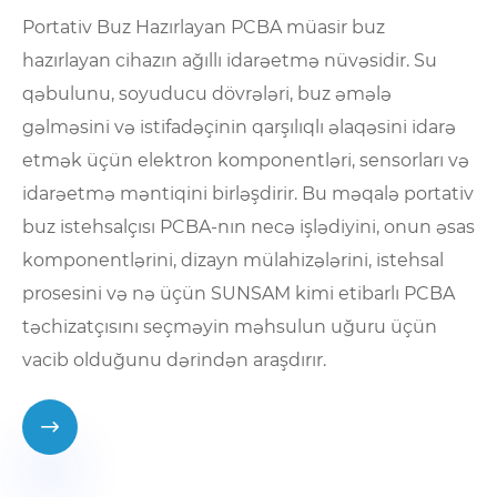
Portativ Buz Hazırlayan PCBA müasir buz
hazırlayan cihazın ağıllı idarəetmə nüvəsidir. Su
qəbulunu, soyuducu dövrələri, buz əmələ
gəlməsini və istifadəçinin qarşılıqlı əlaqəsini idarə
etmək üçün elektron komponentləri, sensorları və
idarəetmə məntiqini birləşdirir. Bu məqalə portativ
buz istehsalçısı PCBA-nın necə işlədiyini, onun əsas
komponentlərini, dizayn mülahizələrini, istehsal
prosesini və nə üçün SUNSAM kimi etibarlı PCBA
təchizatçısını seçməyin məhsulun uğuru üçün
vacib olduğunu dərindən araşdırır.
