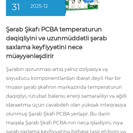
31
2025-12
Şərab Şkafı PCBA temperaturun
dəqiqliyini və uzunmüddətli şərab
saxlama keyfiyyətini necə
müəyyənləşdirir
Şərabın qorunması artıq yalnız izolyasiya və
soyuducu komponentlərdən ibarət deyil. Hər bir
müasir şərab şkafının mərkəzində temperaturun
dəqiqliyi, rütubət balansı, enerji səmərəliliyi və ağıllı
idarəetmə üçün cavabdeh olan yüksək inteqrasiya
olunmuş Şərab Şkafı PCBA yerləşir. Bu dərin
məqalə Şərab Şkafı PCBA-nın necə işlədiyini, niyə
şərab saxlama keyfiyyətinə birbaşa təsir etdiyini və