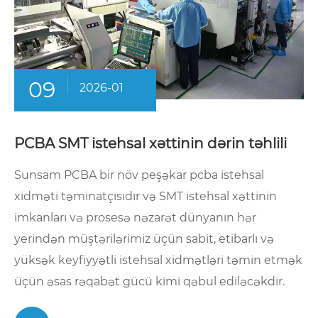
09
2026-01
PCBA SMT istehsal xəttinin dərin təhlili
Sunsam PCBA bir növ peşəkar pcba istehsal
xidməti təminatçısıdır və SMT istehsal xəttinin
imkanları və prosesə nəzarət dünyanın hər
yerindən müştərilərimiz üçün sabit, etibarlı və
yüksək keyfiyyətli istehsal xidmətləri təmin etmək
üçün əsas rəqabət gücü kimi qəbul ediləcəkdir.