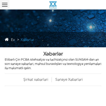
Ev
Xəbərlər
Xəbərlər
Etibarlı Çin PCBA istehsalçısı və təchizatçınız olan SUNSAM-dan ən
son sənaye xəbərləri, məhsul buraxılışları və texnologiya yeniləmələri
ilə məlumatlı qalın.
Şirkət xəbərləri
Sənaye Xəbərləri