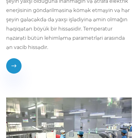
şeyin yaxşı olduğuna inanmağın və ətrafa elektrik
enerjisinin göndərilməsinə kömək etməyin və hər
şeyin gələcəkdə də yaxşı işlədiyinə əmin olmağın
həqiqətən böyük bir hissəsidir. Temperatur
nəzarəti bütün lehimləmə parametrləri arasında
ən vacib hissədir.
