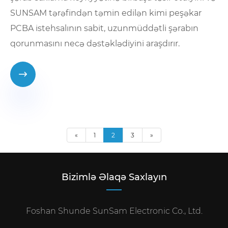
SUNSAM tərəfindən təmin edilən kimi peşəkar
PCBA istehsalının sabit, uzunmüddətli şərabın
qorunmasını necə dəstəklədiyini araşdırır.

«
1
2
3
»
Bizimlə Əlaqə Saxlayın
Foshan Shunde SunSam Electronic Co., Ltd.